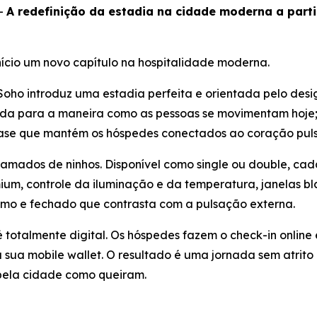
-
A redefinição da estadia na cidade moderna a parti
nício um novo capítulo na hospitalidade moderna.
oho introduz uma estadia perfeita e orientada pelo desi
etada para a maneira como as pessoas se movimentam hoje
ase que mantém os hóspedes conectados ao coração puls
amados de ninhos. Disponível como single ou double, cada
um, controle da iluminação e da temperatura, janelas bl
o e fechado que contrasta com a pulsação externa.
 totalmente digital. Os hóspedes fazem o check-in onlin
a mobile wallet. O resultado é uma jornada sem atrito q
pela cidade como queiram.