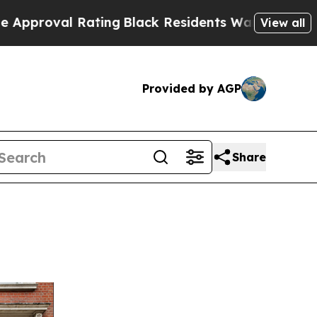
ing
Black Residents Warned of Abusive Cops for 
View all
Provided by AGP
Share