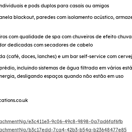
 individuais e pods duplos para casais ou amigos
anela blackout, paredes com isolamento acústico, arm
ros com qualidade de spa com chuveiros de efeito chuva,
ador dedicadas com secadores de cabelo
 (café, doces, lanches) e um bar self-service com cervej
rédio, incluindo sistemas de água filtrada em vários está
 energia, desligando espaços quando não estão em uso
tions.co.uk
achmentNg/e3c411e3-9c06-49c8-9898-0a7ad6faf6fb
tachmentNg/b3c17edd-7ca4-42b3-b54a-b23648477e85